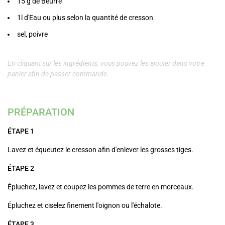
15 g de Beurre
1l d'Eau ou plus selon la quantité de cresson
sel, poivre
En cliquant sur les ingrédients, vous pouvez les ajouter dans votre
panier afin de passer commande.
PRÉPARATION
ÉTAPE 1
Lavez et équeutez le cresson afin d'enlever les grosses tiges.
ÉTAPE 2
Épluchez, lavez et coupez les pommes de terre en morceaux.
Épluchez et ciselez finement l'oignon ou l'échalote.
ÉTAPE 3