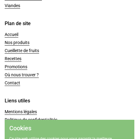
Viandes
Plan de site
Accueil
Nos produits
Cueillette de fruits
Recettes
Promotions
Où nous trouver ?
Contact
Liens utiles
Mentions légales
Politique de confidentialités
Cookies
Conditions générales de vente
Coordonnées
Ce site web utilise des cookies pour vous garantir la meilleure