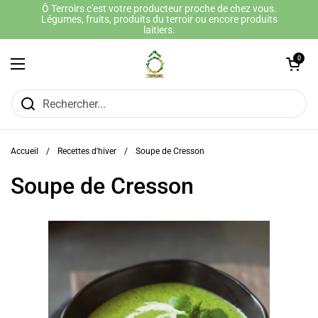
Passer au contenu
Ô Terroirs c'est votre producteur proche de chez vous.
Légumes, fruits, produits du terroir ou encore produits
laitiers.
Ouvrir le panie
0
Ouvrir le menu
Accueil
/
Recettes d'hiver
/
Soupe de Cresson
Soupe de Cresson