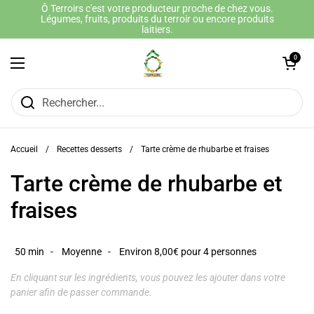
Passer au contenu
Ô Terroirs c'est votre producteur proche de chez vous.
Légumes, fruits, produits du terroir ou encore produits
laitiers.
Ouvrir le panie
0
Ouvrir le menu
Accueil
/
Recettes desserts
/
Tarte crème de rhubarbe et fraises
Tarte crème de rhubarbe et
fraises
50 min -
Moyenne -
Environ 8,00€ pour 4 personnes
En cliquant sur les ingrédients, vous pouvez les ajouter dans votre
panier afin de passer commande.