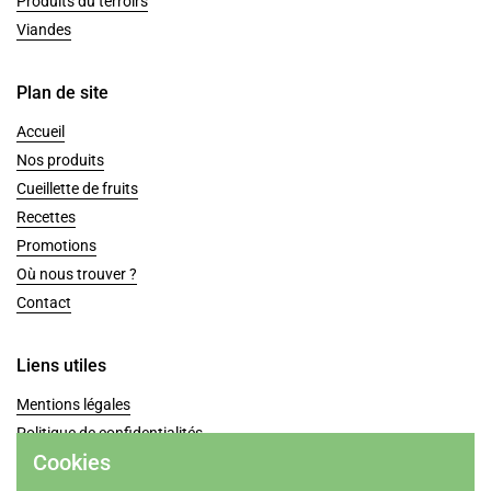
Produits du terroirs
Viandes
Plan de site
Accueil
Nos produits
Cueillette de fruits
Recettes
Promotions
Où nous trouver ?
Contact
Liens utiles
Mentions légales
Politique de confidentialités
Cookies
Conditions générales de vente
Coordonnées