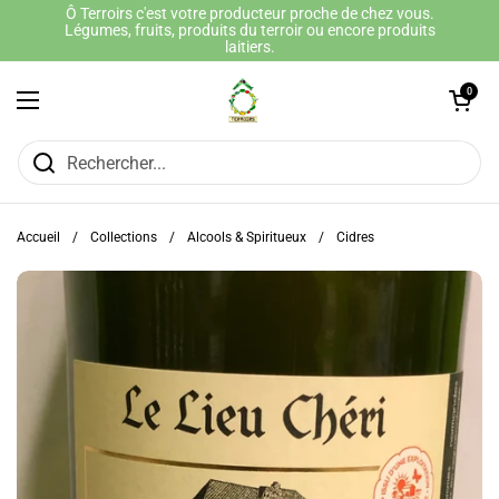
Passer au contenu
Ô Terroirs c'est votre producteur proche de chez vous.
Légumes, fruits, produits du terroir ou encore produits
laitiers.
Ouvrir le panie
0
Ouvrir le menu
Accueil
/
Collections
/
Alcools & Spiritueux
/
Cidres